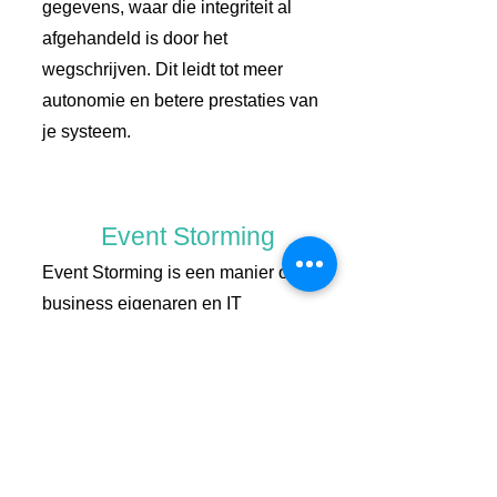
gegevens, waar die integriteit al
afgehandeld is door het
wegschrijven. Dit leidt tot meer
autonomie en betere prestaties van
je systeem.
Event Storming
Event Storming is een manier om
business eigenaren en IT
ontwikkelaars samen de oplossing
te bedenken voor een business doel.
In deze meeting vorm gaan we aan
de slag met Events, Business
processen en onderkennen waar we
belangrijke keuzes moeten maken.