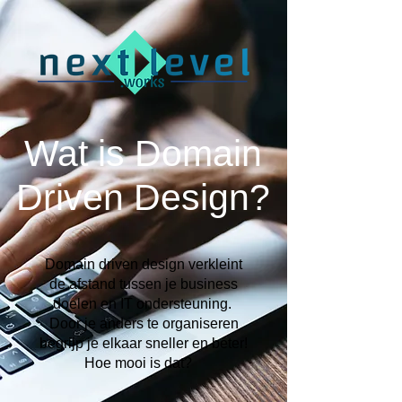
DDD Basics training
Wat is Domain
Driven Design?
Domain driven design verkleint
de afstand tussen je business
doelen en IT ondersteuning.
Door je anders te organiseren
begrijp je elkaar sneller en beter!
Hoe mooi is dat?