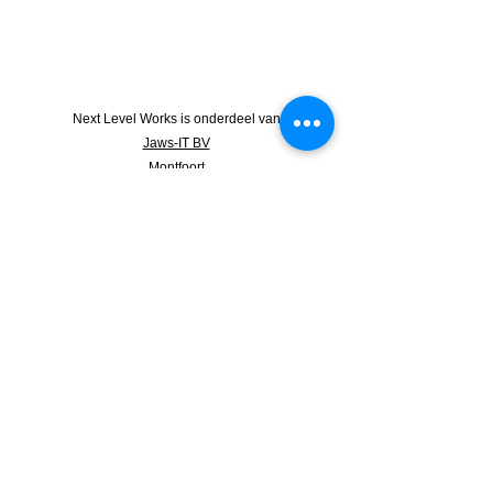
Next Level Works is onderdeel van
Jaws-IT BV
Montfoort
Schrijf je in voor onze nieuwsbrief
Wat is Agile?
Wat is DDD?
Wat is Scrum?
Wat doet een Product Owner?
Meer over In Company Trainingen
Privacy statement